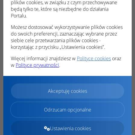
Dokonywanie płatności
plików cookies, w związku z czym przechowywane
Płatność Blue Media
będą tylko te, które są niezbędne do działania
Portalu.
Płatność KIR ( Paybynet)
Dokonane wpłaty
Możesz dostosować wykorzystywanie plików cookies
do swoich preferencji, zaznaczając wybrane przez
Tryb demo
siebie cele przetwarzania plików cookies -
Powiadomienia
korzystając z przycisku „Ustawienia cookies”.
Konsultacje społeczne
Więcej informacji znajdziesz w
Polityce cookies
oraz
Podgląd konsultacji
w
Polityce prywatności
.
Udział w konsultacjach
Zgłaszanie konsultacji
Akceptuję cookies
Moje dane
Zgłoszenia społeczne
Odrzucam opcjonalne
Podgląd zgłoszenia
Rejestracja nowego zgłoszenia
Ustawienia cookies
Czas na odpady