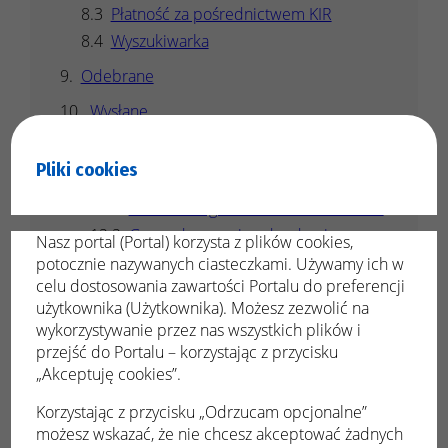
Płatność za pośrednictwem KIR
Wyszukiwarka
Odebrane
Wysłane
Robocze
Pliki cookies
Podatki i opłaty lokalne
Podatki od gruntów i nieruchomości
Gospodarowanie odpadami
Nasz portal (Portal) korzysta z plików cookies,
komunalnymi
potocznie nazywanych ciasteczkami. Używamy ich w
Ewidencja opłat komunalnych
celu dostosowania zawartości Portalu do preferencji
użytkownika (Użytkownika). Możesz zezwolić na
Podatek od środków transportu
wykorzystywanie przez nas wszystkich plików i
Zezwolenie na sprzedaż napojów
przejść do Portalu – korzystając z przycisku
alkoholowych
„Akceptuję cookies”.
Moje płatności
Korzystając z przycisku „Odrzucam opcjonalne”
Zestawienie płatności
możesz wskazać, że nie chcesz akceptować żadnych